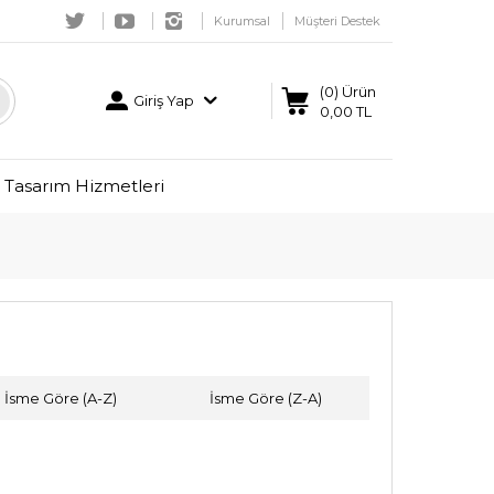
Kurumsal
Müşteri Destek
(0) Ürün
Giriş Yap
0,00 TL
Tasarım Hizmetleri
İsme Göre (A-Z)
İsme Göre (Z-A)